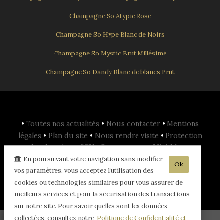
Champagne So Atypic Rose
Champagne So Hype Blanc de Noirs
Champagne So Mystic Brut Millésimé
Champagne So Dandy Blanc de blancs Brut
•
Toutes nos actualités
•
Nous contacter
•
Mentions
légales
•
Plan du site
•
Nous rendre visite
•
Protection
des données
•
CGV
•
Se connecter
•
Mini-blog
•
En poursuivant votre navigation sans modifier
planOpen
•
Ok
vos paramètres, vous acceptez l'utilisation des
- L'abus d'alcool est dangereux pour la santé, sachez consommer avec
cookies ou technologies similaires pour vous assurer de
modération - La vente d'alcool est interdite aux mineurs de -18ans -
meilleurs services et pour la sécurisation des transactions
sur notre site. Pour savoir quelles sont les données
collectées, consultez notre
Politique de Confidentialité et