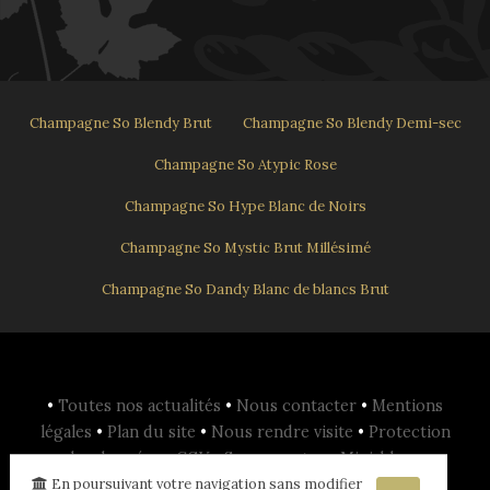
Champagne So Blendy Brut
Champagne So Blendy Demi-sec
Champagne So Atypic Rose
Champagne So Hype Blanc de Noirs
Champagne So Mystic Brut Millésimé
Champagne So Dandy Blanc de blancs Brut
•
Toutes nos actualités
•
Nous contacter
•
Mentions
légales
•
Plan du site
•
Nous rendre visite
•
Protection
des données
•
CGV
•
Se connecter
•
Mini-blog
•
planOpen
•
En poursuivant votre navigation sans modifier