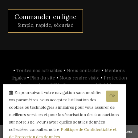
Commander en ligne
Simple, rapide, sécurisé
•
Toutes nos actualités
•
Nous contacter
•
Mentions
légales
•
Plan du site
•
Nous rendre visite
•
Protection
des données
•
CGV
•
Se connecter
•
Mini-blog
•
planOpen
•
En poursuivant votre navigation sans modifier
Ok
vos paramètres, vous acceptez l'utilisation des
- L'abus d'alcool est dangereux pour la santé, sachez consommer avec
cookies ou technologies similaires pour vous assurer de
modération - La vente d'alcool est interdite aux mineurs de -18ans -
meilleurs services et pour la sécurisation des transactions
sur notre site. Pour savoir quelles sont les données
collectées, consultez notre
Politique de Confidentialité et
© 2003-2026 Champagne Jean COMYN -
Réalisation enovanet
-
Moteur
de Protection des données