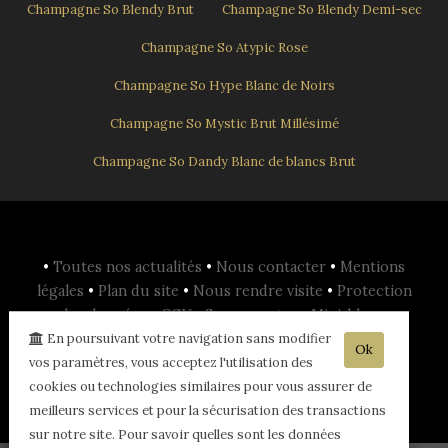
Champagne So Blendy Brut
Champagne So Blendy Demi-sec
Champagne So Atypic Rose
Champagne So Hype Blanc de Noirs
Champagne So Mystic Brut Millésimé
Champagne So Dandy Blanc de blancs Brut
•
Toutes nos actualités
•
Nous contacter
•
Mentions
légales
•
Plan du site
•
Nous rendre visite
•
Protection
des données
•
CGV
•
Se connecter
•
Mini-blog
•
En poursuivant votre navigation sans modifier
planOpen
•
Ok
vos paramètres, vous acceptez l'utilisation des
- L'abus d'alcool est dangereux pour la santé, sachez consommer avec
cookies ou technologies similaires pour vous assurer de
modération - La vente d'alcool est interdite aux mineurs de -18ans -
meilleurs services et pour la sécurisation des transactions
sur notre site. Pour savoir quelles sont les données