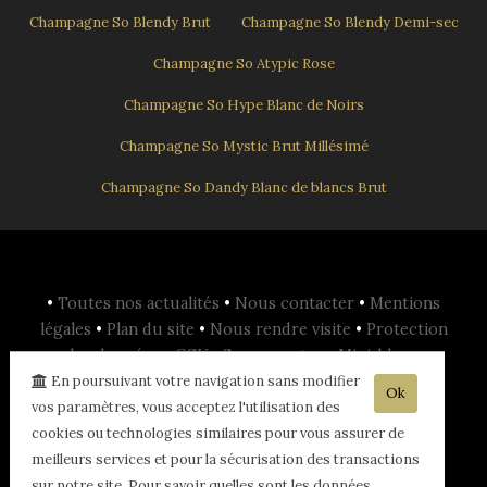
Champagne So Blendy Brut
Champagne So Blendy Demi-sec
Champagne So Atypic Rose
Champagne So Hype Blanc de Noirs
Champagne So Mystic Brut Millésimé
Champagne So Dandy Blanc de blancs Brut
•
Toutes nos actualités
•
Nous contacter
•
Mentions
légales
•
Plan du site
•
Nous rendre visite
•
Protection
des données
•
CGV
•
Se connecter
•
Mini-blog
•
planOpen
•
En poursuivant votre navigation sans modifier
Ok
vos paramètres, vous acceptez l'utilisation des
- L'abus d'alcool est dangereux pour la santé, sachez consommer avec
cookies ou technologies similaires pour vous assurer de
modération - La vente d'alcool est interdite aux mineurs de -18ans -
meilleurs services et pour la sécurisation des transactions
sur notre site. Pour savoir quelles sont les données